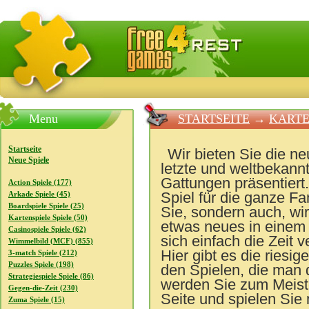
FreeGames4Rrest - Gratis-Download-Spiele, kostenlose Mi
Menu
STARTSEITE
→
KARTE
Startseite
Wir bieten Sie die ne
Neue Spiele
letzte und weltbekann
Gattungen präsentiert. 
Action Spiele (177)
Spiel für die ganze Fam
Arkade Spiele (45)
Boardspiele Spiele (25)
Sie, sondern auch, w
Kartenspiele Spiele (50)
etwas neues in einem
Casinospiele Spiele (62)
sich einfach die Zeit
Wimmelbild (MCF) (855)
Hier gibt es die riesi
3-match Spiele (212)
Puzzles Spiele (198)
den Spielen, die man 
Strategiespiele Spiele (86)
werden Sie zum Meiste
Gegen-die-Zeit (230)
Seite und spielen Sie 
Zuma Spiele (15)