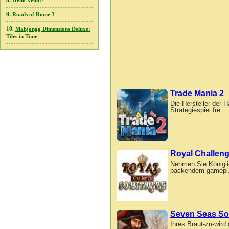
8.
Hello Venice
9.
Roads of Rome 3
10.
Mahjongg Dimensions Deluxe:
Tiles in Time
Trade Mania 2
Die Hersteller der 
Strategiespiel fre...
Royal Challenge
Nehmen Sie Königlic
packendem gamepl.
Seven Seas Sol
Ihres Braut-zu-wird