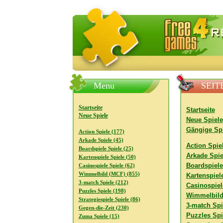
FreeGames4Rrest - Gratis-Download
Menu
SEI
Startseite
Startseite
Neue Spiele
Neue Spiele
Gängige Sp
Action Spiele (177)
Arkade Spiele (45)
Action Spie
Boardspiele Spiele (25)
Arkade Spie
Kartenspiele Spiele (50)
Boardspiele
Casinospiele Spiele (62)
Wimmelbild (MCF) (855)
Kartenspiel
3-match Spiele (212)
Casinospiel
Puzzles Spiele (198)
Wimmelbild
Strategiespiele Spiele (86)
3-match Spi
Gegen-die-Zeit (230)
Puzzles Spi
Zuma Spiele (15)