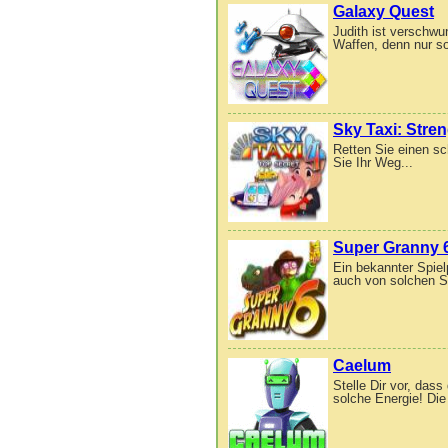
Galaxy Quest
Judith ist verschwu
Waffen, denn nur so
Sky Taxi: Stre
Retten Sie einen s
Sie Ihr Weg...
Super Granny 
Ein bekannter Spie
auch von solchen Sp
Caelum
Stelle Dir vor, das
solche Energie! Die