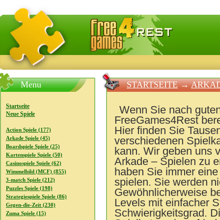
FreeGames4Rrest - Gratis-Download-Spiele, kostenlose Mi
Menu
STARTSEITE
→
ARKAD
Startseite
Wenn Sie nach guten 
Neue Spiele
FreeGames4Rest berei
Hier finden Sie Tause
Action Spiele (177)
verschiedenen Spielk
Arkade Spiele (45)
Boardspiele Spiele (25)
kann. Wir geben uns 
Kartenspiele Spiele (50)
Arkade – Spielen zu e
Casinospiele Spiele (62)
haben Sie immer eine 
Wimmelbild (MCF) (855)
spielen. Sie werden ni
3-match Spiele (212)
Puzzles Spiele (198)
Gewöhnlicherweise be
Strategiespiele Spiele (86)
Levels mit einfacher 
Gegen-die-Zeit (230)
Schwierigkeitsgrad. Die
Zuma Spiele (15)