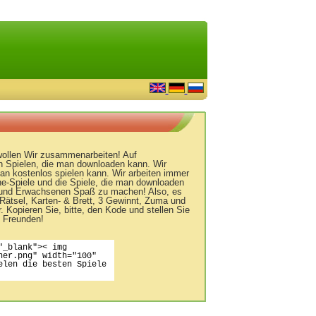
wollen Wir zusammenarbeiten! Auf
n Spielen, die man downloaden kann. Wir
n kostenlos spielen kann. Wir arbeiten immer
ne-Spiele und die Spiele, die man downloaden
n und Erwachsenen Spaß zu machen! Also, es
 Rätsel, Karten- & Brett, 3 Gewinnt, Zuma und
. Kopieren Sie, bitte, den Kode und stellen Sie
u Freunden!
"_blank">< img
ner.png" width="100"
elen die besten Spiele