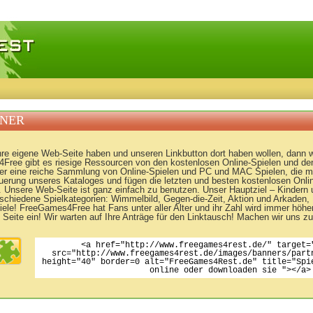
-Spiele, kostenlose Mini-Spiele online
TNER
re eigene Web-Seite haben und unseren Linkbutton dort haben wollen, dann 
ree gibt es riesige Ressourcen von den kostenlosen Online-Spielen und de
er eine reiche Sammlung von Online-Spielen und PC und MAC Spielen, die ma
uerung unseres Kataloges und fügen die letzten und besten kostenlosen Onli
. Unsere Web-Seite ist ganz einfach zu benutzen. Unser Hauptziel – Kinder
erschiedene Spielkategorien: Wimmelbild, Gegen-die-Zeit, Aktion und Arkaden,
iele! FreeGames4Free hat Fans unter aller Alter und ihr Zahl wird immer höher
e Seite ein! Wir warten auf Ihre Anträge für den Linktausch! Machen wir uns z
<a href="http://www.freegames4rest.de/" target=
src="http://www.freegames4rest.de/images/banners/part
height="40" border=0 alt="FreeGames4Rest.de" title="Spi
online oder downloaden sie "></a>