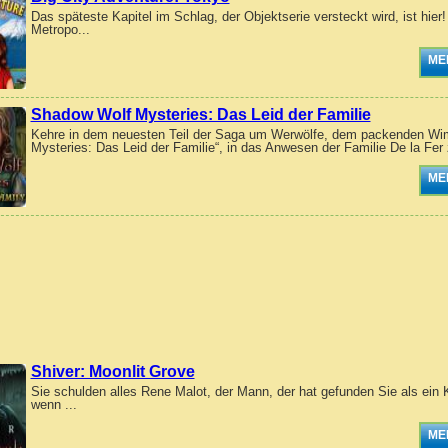
Das späteste Kapitel im Schlag, der Objektserie versteckt wird, ist hier
Metropo...
ME
Shadow Wolf Mysteries: Das Leid der Familie
Kehre in dem neuesten Teil der Saga um Werwölfe, dem packenden Wim
Mysteries: Das Leid der Familie“, in das Anwesen der Familie De la Fer z
ME
Shiver: Moonlit Grove
Sie schulden alles Rene Malot, der Mann, der hat gefunden Sie als ein 
wenn ...
ME