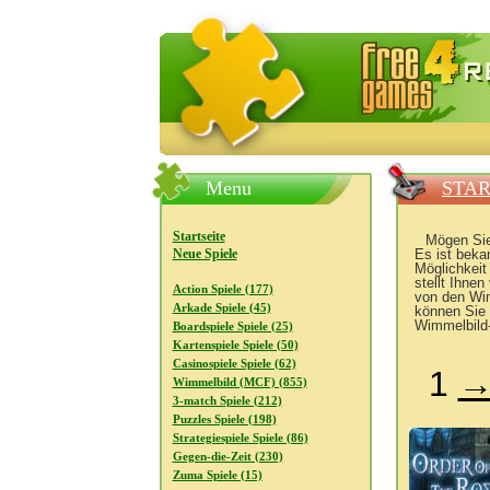
FreeGames4Rrest - Gratis-Download
Menu
STAR
Startseite
Mögen Sie 
Neue Spiele
Es ist beka
Möglichkeit
stellt Ihne
Action Spiele (177)
von den Wim
Arkade Spiele (45)
können Sie 
Wimmelbild-
Boardspiele Spiele (25)
Kartenspiele Spiele (50)
Casinospiele Spiele (62)
1
Wimmelbild (MCF) (855)
3-match Spiele (212)
Puzzles Spiele (198)
Strategiespiele Spiele (86)
Gegen-die-Zeit (230)
Zuma Spiele (15)