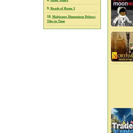
8.
Hello Venice
9.
Roads of Rome 3
10.
Mahjongg Dimensions Deluxe:
Tiles in Time