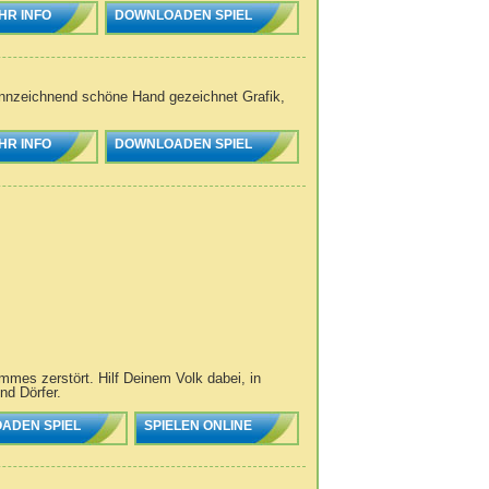
HR INFO
DOWNLOADEN SPIEL
ennzeichnend schöne Hand gezeichnet Grafik,
HR INFO
DOWNLOADEN SPIEL
mes zerstört. Hilf Deinem Volk dabei, in
nd Dörfer.
ADEN SPIEL
SPIELEN ONLINE