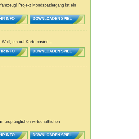
defahrzeug! Projekt Mondspaziergang ist ein
HR INFO
DOWNLOADEN SPIEL
olf, ein auf Karte basiert...
HR INFO
DOWNLOADEN SPIEL
m ursprünglichen wirtschaftlichen
HR INFO
DOWNLOADEN SPIEL