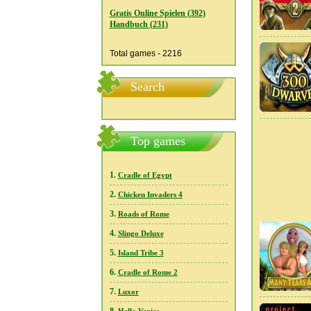
Gratis Online Spielen (392)
Handbuch (231)
Total games - 2216
Search
Top games
1.
Cradle of Egypt
2.
Chicken Invaders 4
3.
Roads of Rome
4.
Slingo Deluxe
5.
Island Tribe 3
6.
Cradle of Rome 2
7.
Luxor