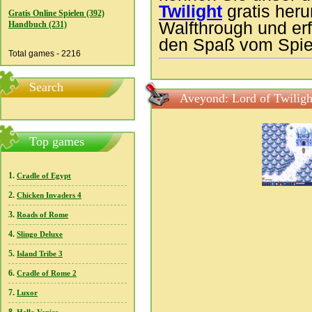
Twilight
gratis herun
Gratis Online Spielen (392)
Walfthrough und er
Handbuch (231)
den Spaß vom Spiel
Total games - 2216
Search
Aveyond: Lord of Twiligh
Top games
1.
Cradle of Egypt
2.
Chicken Invaders 4
3.
Roads of Rome
4.
Slingo Deluxe
5.
Island Tribe 3
6.
Cradle of Rome 2
7.
Luxor