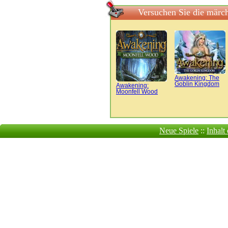
Versuchen Sie die märc
Awakening: The
Goblin Kingdom
Awakening:
Moonfell Wood
Neue Spiele
::
Inhalt