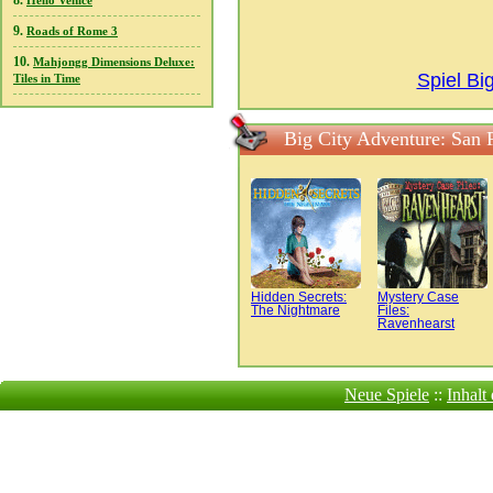
8.
Hello Venice
9.
Roads of Rome 3
10.
Mahjongg Dimensions Deluxe:
Spiel Bi
Tiles in Time
Big City Adventure: San 
Hidden Secrets:
Mystery Case
The Nightmare
Files:
Ravenhearst
Neue Spiele
::
Inhalt