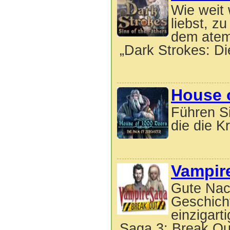
Wie weit
liebst, z
dem atem
„Dark Strokes: Di
House o
Führen Si
die die Kr
Vampir
Gute Nach
Geschicht
einzigart
Saga 3: Break Out