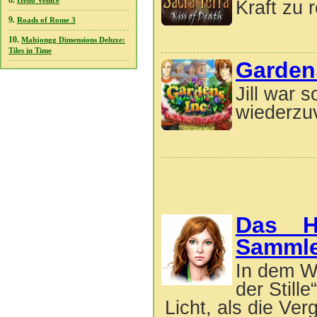
8.
Hello Venice
Kraft zu 
9.
Roads of Rome 3
10.
Mahjongg Dimensions Deluxe:
Tiles in Time
Garden
Jill war 
wiederzuv
Das H
Sammle
In dem W
der Stil
Licht, als die Ve