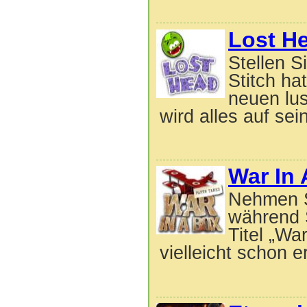
Lost H
Stellen S
Stitch ha
neuen lus
wird alles auf sei
War In 
Nehmen Si
während 
Titel „Wa
vielleicht schon e