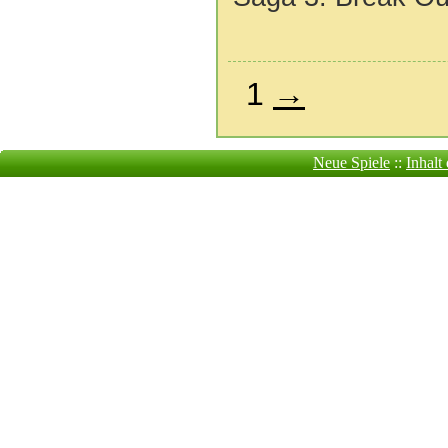
1
→
Neue Spiele
::
Inhalt