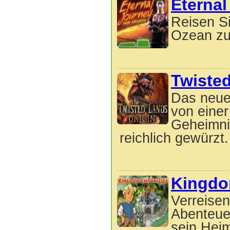
Eternal
Reisen Si
Ozean zu
Twisted
Das neue 
von einer
Geheimni
reichlich gewürzt.
Kingdo
Verreise
Abenteuer
sein Heim