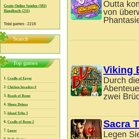
Outta ko
Gratis Online Spielen (392)
von überw
Handbuch (231)
Phantasi
Total games - 2216
Search
Top games
Viking 
Durch die
1.
Cradle of Egypt
Abenteuer
2.
Chicken Invaders 4
zwei Brüd
3.
Roads of Rome
4.
Slingo Deluxe
5.
Island Tribe 3
Sacra T
6.
Cradle of Rome 2
7.
Luxor
Legen Sie