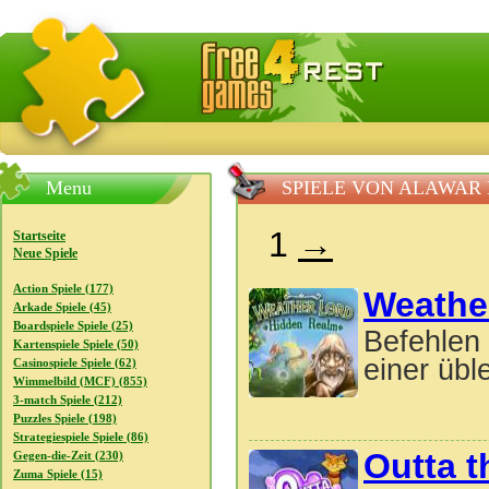
FreeGames4Rrest - Gratis-Download-Spiele, kostenlose Mi
Menu
SPIELE VON ALAWAR
1
→
Startseite
Neue Spiele
Action Spiele (177)
Weathe
Arkade Spiele (45)
Boardspiele Spiele (25)
Befehlen 
Kartenspiele Spiele (50)
einer übl
Casinospiele Spiele (62)
Wimmelbild (MCF) (855)
3-match Spiele (212)
Puzzles Spiele (198)
Strategiespiele Spiele (86)
Outta 
Gegen-die-Zeit (230)
Zuma Spiele (15)