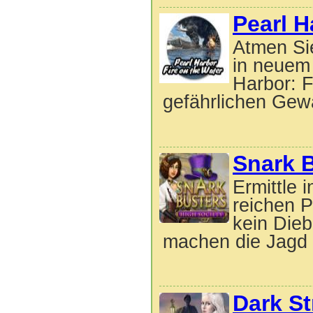
Pearl H
Atmen Si
in neuem 
Harbor: F
gefährlichen Gewä
Snark B
Ermittle 
reichen 
kein Dieb
machen die Jagd 
Dark St