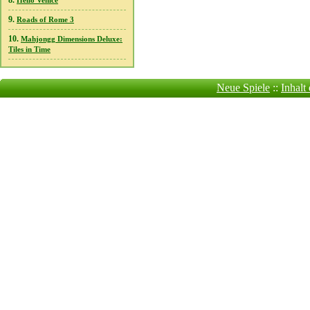
8.
Hello Venice
9.
Roads of Rome 3
10.
Mahjongg Dimensions Deluxe:
Tiles in Time
Neue Spiele
::
Inhalt