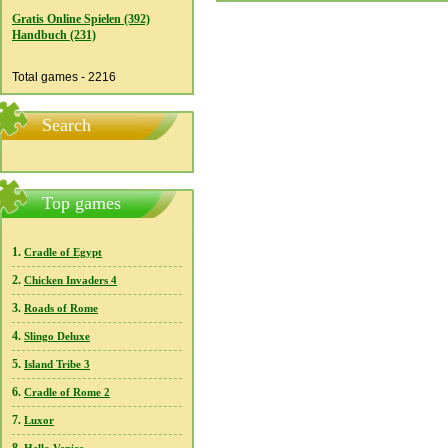
Gratis Online Spielen (392)
Handbuch (231)
Total games - 2216
Search
Top games
1.
Cradle of Egypt
2.
Chicken Invaders 4
3.
Roads of Rome
4.
Slingo Deluxe
5.
Island Tribe 3
6.
Cradle of Rome 2
7.
Luxor