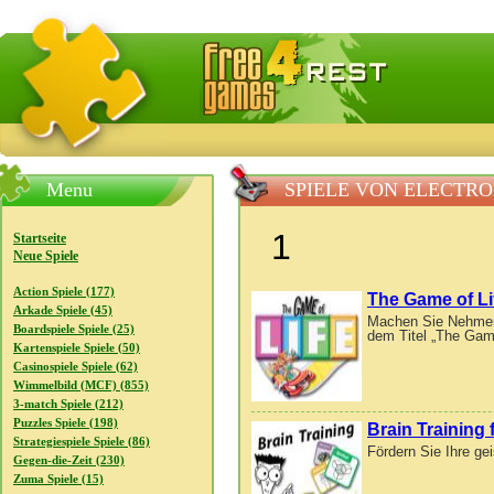
FreeGames4Rrest - Gratis-Download-Spiele, kostenlose Mi
Menu
SPIELE VON ELECTRO
1
Startseite
Neue Spiele
Action Spiele (177)
The Game of Li
Arkade Spiele (45)
Machen Sie Nehmen 
Boardspiele Spiele (25)
dem Titel „The Game 
Kartenspiele Spiele (50)
Casinospiele Spiele (62)
Wimmelbild (MCF) (855)
3-match Spiele (212)
Puzzles Spiele (198)
Brain Training
Strategiespiele Spiele (86)
Fördern Sie Ihre ge
Gegen-die-Zeit (230)
Zuma Spiele (15)