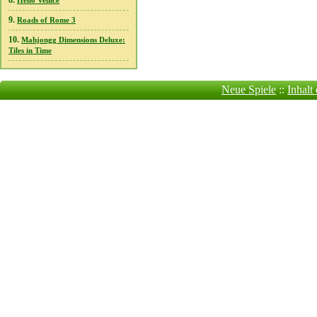
8.
Hello Venice
9.
Roads of Rome 3
10.
Mahjongg Dimensions Deluxe:
Tiles in Time
Neue Spiele
::
Inhalt