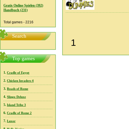
Gratis Online Spielen (392)
Handbuch (231)
Total games - 2216
Search
1
Top games
1.
Cradle of Egypt
2.
Chicken Invaders 4
3.
Roads of Rome
4.
Slingo Deluxe
5.
Island Tribe 3
6.
Cradle of Rome 2
7.
Luxor