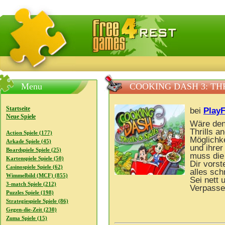
FreeGames4Rrest - Gratis-Download-Spiele, kostenlose Mi
Menu
COOKING DASH 3: TH
Startseite
bei
PlayF
Neue Spiele
Wäre den
Thrills a
Action Spiele (177)
Möglichk
Arkade Spiele (45)
und ihrer
Boardspiele Spiele (25)
muss die
Kartenspiele Spiele (50)
Dir vorst
Casinospiele Spiele (62)
alles sc
Wimmelbild (MCF) (855)
Sei nett
3-match Spiele (212)
Verpasse 
Puzzles Spiele (198)
Strategiespiele Spiele (86)
Gegen-die-Zeit (230)
Zuma Spiele (15)