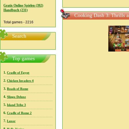
Gratis Online Spielen (392)
Handbuch (231)
Cooking Dash 3: Thrills a
Total games - 2216
Search
Top games
1.
Cradle of Egypt
2.
Chicken Invaders 4
3.
Roads of Rome
4.
Slingo Deluxe
5.
Island Tribe 3
6.
Cradle of Rome 2
7.
Luxor