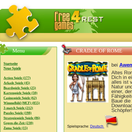
FreeGames4Rrest - Gratis-Download-Spiele, kostenlose Mi
Menu
CRADLE OF ROME
Startseite
bei
Awem
Neue Spiele
Altes Rom
Dich in 
Action Spiele (177)
alles ist
Arkade Spiele (45)
Natur un
Boardspiele Spiele (25)
einer, de
Kartenspiele Spiele (50)
Fähigkei
Casinospiele Spiele (62)
Baue die
Wimmelbild (MCF) (855)
Download
3-match Spiele (212)
Schöpfer
Puzzles Spiele (198)
Strategiespiele Spiele (86)
Gegen-die-Zeit (230)
Spielsprache:
Deutsch
Zuma Spiele (15)