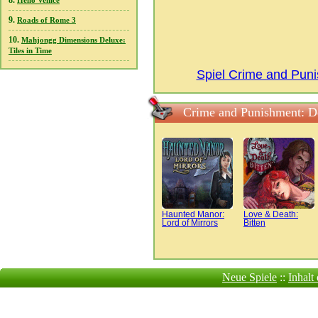
8.
Hello Venice
9.
Roads of Rome 3
10.
Mahjongg Dimensions Deluxe:
Tiles in Time
Spiel Crime and Pun
Crime and Punishment: D
Haunted Manor:
Love & Death:
Lord of Mirrors
Bitten
Neue Spiele
::
Inhalt