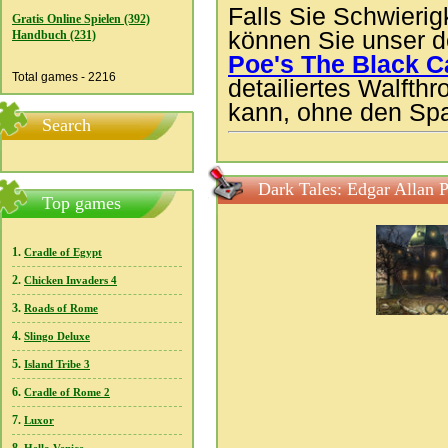
Falls Sie Schwierig
Gratis Online Spielen (392)
können Sie unser de
Handbuch (231)
Poe's The Black C
Total games - 2216
detailiertes Walfth
kann, ohne den Spa
Search
Dark Tales: Edgar Allan 
Top games
1.
Cradle of Egypt
2.
Chicken Invaders 4
3.
Roads of Rome
4.
Slingo Deluxe
5.
Island Tribe 3
6.
Cradle of Rome 2
7.
Luxor