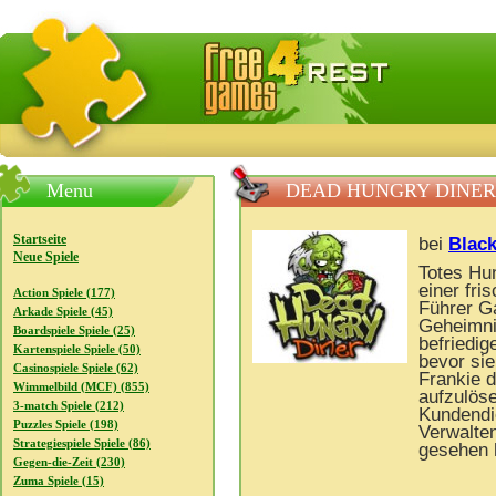
FreeGames4Rrest - Gratis-Download-Spiele, kostenlose Mi
Menu
DEAD HUNGRY DINER
Startseite
bei
Blac
Neue Spiele
Totes Hun
einer fri
Action Spiele (177)
Führer G
Arkade Spiele (45)
Geheimni
Boardspiele Spiele (25)
befriedig
Kartenspiele Spiele (50)
bevor sie
Casinospiele Spiele (62)
Frankie 
Wimmelbild (MCF) (855)
aufzulöse
3-match Spiele (212)
Kundendi
Puzzles Spiele (198)
Verwalten
Strategiespiele Spiele (86)
gesehen 
Gegen-die-Zeit (230)
Zuma Spiele (15)