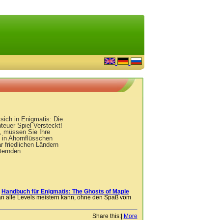
sich in Enigmatis: Die
teuer Spiel Versteckt!
, müssen Sie Ihre
in Ahornflüsschen
r friedlichen Ländern
sternden
s
Handbuch für Enigmatis: The Ghosts of Maple
 man alle Levels meistern kann, ohne den Spaß vom
Share this:
|
More