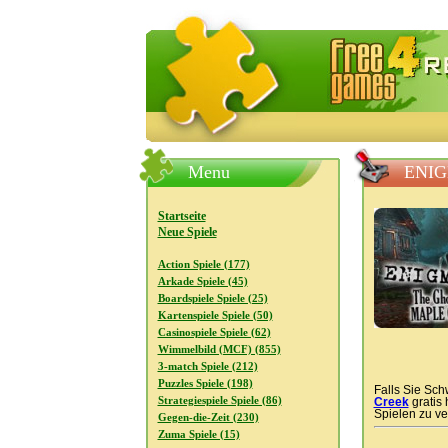
FreeGames4Rrest - Gratis-Download
Menu
ENIG
Startseite
Neue Spiele
Action Spiele (177)
Arkade Spiele (45)
Boardspiele Spiele (25)
Kartenspiele Spiele (50)
Casinospiele Spiele (62)
Wimmelbild (MCF) (855)
3-match Spiele (212)
Puzzles Spiele (198)
Falls Sie Sch
Strategiespiele Spiele (86)
Creek
gratis 
Spielen zu ve
Gegen-die-Zeit (230)
Zuma Spiele (15)