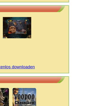
stenlos downloaden