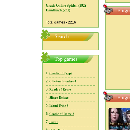
Gratis Online Spielen (392)
Enigm
Handbuch (231)
Total games - 2216
Search
Top games
1.
Cradle of Egypt
2.
Chicken Invaders 4
3.
Roads of Rome
Enigm
4.
Slingo Deluxe
5.
Island Tribe 3
6.
Cradle of Rome 2
7.
Luxor