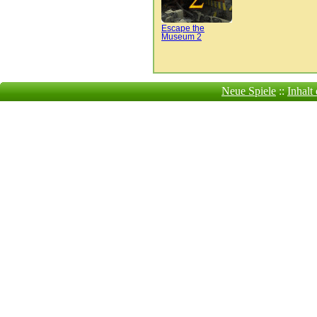
Escape the
Museum 2
Neue Spiele
::
Inhalt