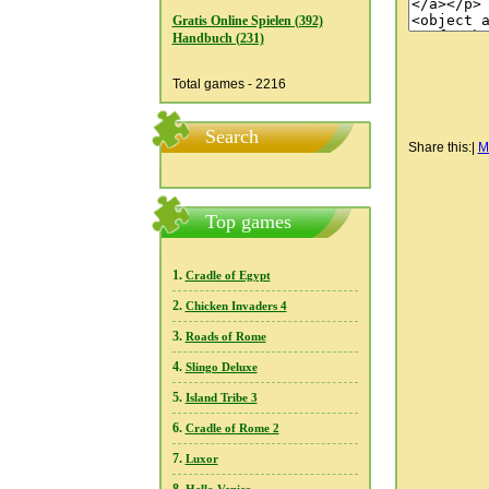
Gratis Online Spielen (392)
Handbuch (231)
Total games - 2216
Search
Share this:
|
M
Top games
1.
Cradle of Egypt
2.
Chicken Invaders 4
3.
Roads of Rome
4.
Slingo Deluxe
5.
Island Tribe 3
6.
Cradle of Rome 2
7.
Luxor