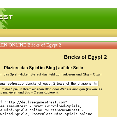
-Spiele, kostenlose Mini-Spiele online
EN ONLINE Bricks of Egypt 2
Bricks of Egypt 2
Plaziere das Spiel im Blog | auf der Seite
 um das Spiel (klicken Sie auf das Feld zu markieren und Strg + C zum
m das Spiel in Ihrem eigenen Blog oder Website einfügen (klicken Sie
zu markieren und Strg + C zum Kopieren):