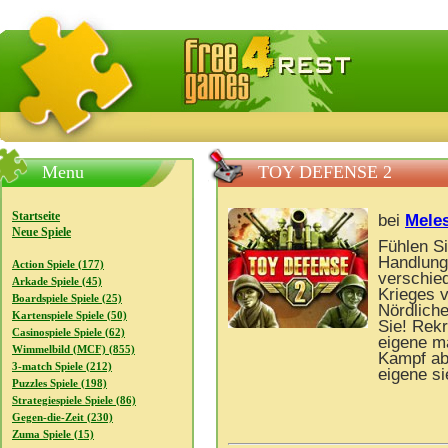
FreeGames4Rrest - Gratis-Download-Spiele, kostenlose Mi
Menu
TOY DEFENSE 2
Startseite
bei
Mele
Neue Spiele
Fühlen S
Handlungs
Action Spiele (177)
verschie
Arkade Spiele (45)
Krieges 
Boardspiele Spiele (25)
Nördliche
Kartenspiele Spiele (50)
Sie! Rekr
Casinospiele Spiele (62)
eigene mä
Wimmelbild (MCF) (855)
Kampf ab
3-match Spiele (212)
eigene si
Puzzles Spiele (198)
Strategiespiele Spiele (86)
Gegen-die-Zeit (230)
Zuma Spiele (15)