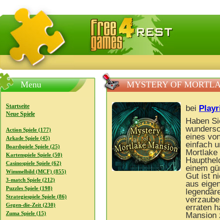
FreeGames4Rrest - Gratis-Download-Spiele, kostenlose Mi
Menu
MYSTERY OF MORTL
Startseite
bei
Playr
Neue Spiele
Haben Si
wundersc
Action Spiele (177)
eines von
Arkade Spiele (45)
einfach u
Boardspiele Spiele (25)
Mortlake 
Kartenspiele Spiele (50)
Hauptheld
Casinospiele Spiele (62)
einem gün
Wimmelbild (MCF) (855)
Gut ist n
3-match Spiele (212)
aus eigen
Puzzles Spiele (198)
legendäre
Strategiespiele Spiele (86)
verzauber
Gegen-die-Zeit (230)
erraten h
Zuma Spiele (15)
Mansion 