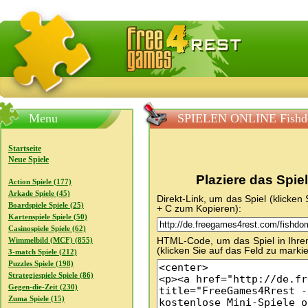
FreeGames4Rrest - Gratis-Download-Spiele, kostenlose Mi
Menu
SPIELEN ONLINE Fishd
Startseite
Neue Spiele
Plaziere das Spiel
Action Spiele (177)
Arkade Spiele (45)
Direkt-Link, um das Spiel (klicken
Boardspiele Spiele (25)
+ C zum Kopieren):
Kartenspiele Spiele (50)
Casinospiele Spiele (62)
HTML-Code, um das Spiel in Ihre
Wimmelbild (MCF) (855)
(klicken Sie auf das Feld zu marki
3-match Spiele (212)
Puzzles Spiele (198)
Strategiespiele Spiele (86)
Gegen-die-Zeit (230)
Zuma Spiele (15)