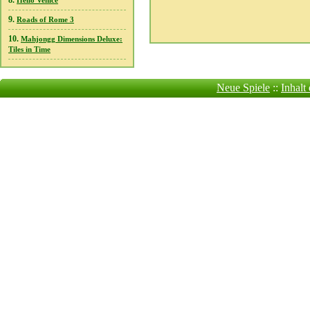
8.
Hello Venice
9.
Roads of Rome 3
10.
Mahjongg Dimensions Deluxe:
Tiles in Time
Neue Spiele
::
Inhalt