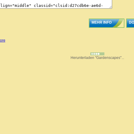
MEHR INFO
DO
ore
Herunterladen "Gardenscapes"...