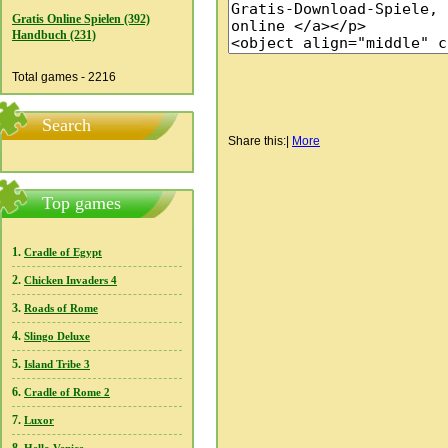
Gratis Online Spielen (392)
Handbuch (231)
Total games - 2216
Search
Share this:
|
More
Top games
1.
Cradle of Egypt
2.
Chicken Invaders 4
3.
Roads of Rome
4.
Slingo Deluxe
5.
Island Tribe 3
6.
Cradle of Rome 2
7.
Luxor