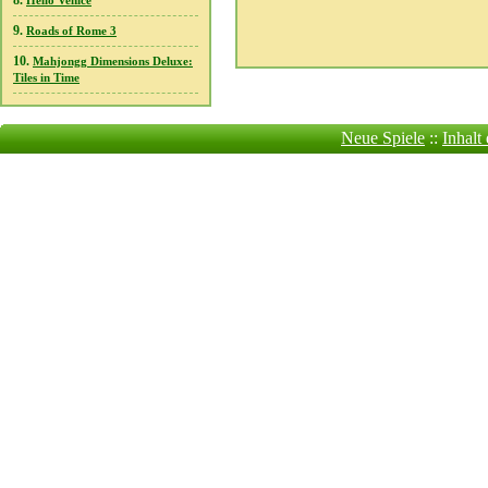
8.
Hello Venice
9.
Roads of Rome 3
10.
Mahjongg Dimensions Deluxe:
Tiles in Time
Neue Spiele
::
Inhalt