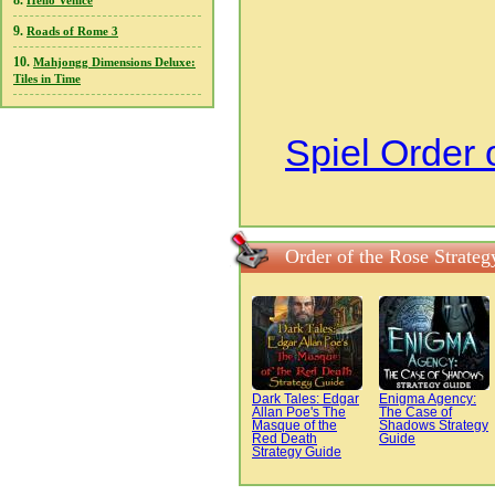
8.
Hello Venice
9.
Roads of Rome 3
10.
Mahjongg Dimensions Deluxe:
Tiles in Time
Spiel Order 
Order of the Rose Strate
Dark Tales: Edgar
Enigma Agency:
Allan Poe's The
The Case of
Masque of the
Shadows Strategy
Red Death
Guide
Strategy Guide