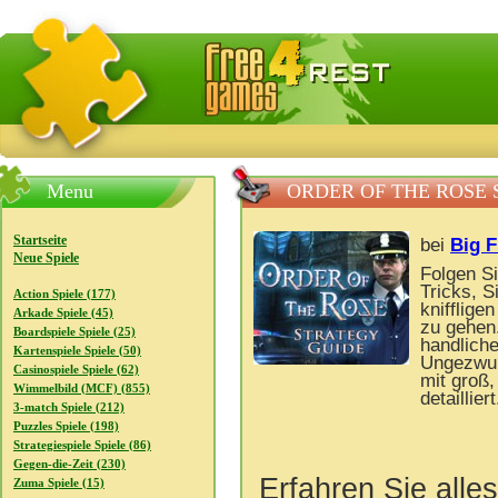
FreeGames4Rrest - Gratis-Download-Spiele, kostenlose Mi
Menu
ORDER OF THE ROSE 
Startseite
bei
Big 
Neue Spiele
Folgen Si
Tricks, S
Action Spiele (177)
knifflig
Arkade Spiele (45)
zu gehen
Boardspiele Spiele (25)
handlich
Kartenspiele Spiele (50)
Ungezwun
Casinospiele Spiele (62)
mit groß
Wimmelbild (MCF) (855)
detailliert
3-match Spiele (212)
Puzzles Spiele (198)
Strategiespiele Spiele (86)
Gegen-die-Zeit (230)
Erfahren Sie all
Zuma Spiele (15)