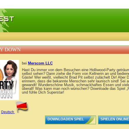
-Spiele, kostenlose Mini-Spiele online
TY DOWN
bei
Merscom LLC
Hast Du immer von dem Besuchen eine Holliwood-Party geträumt
selbst sehen? Dann ziehe die Form von Kellnerin an und bedien
Gäste! Wer weißt, vielleicht Brad Pit selbst zulächelt Dir! Aber
erinnern, dass die bekannte Menschen sehr launisch sind! Sei
gewandt! Wunderschöne Musik, schmackhaftes Essen und viel
überall! Was kann man noch wünschen? Downloade das Spiel „P
und fühle Dich Superstar!
:
Deutsch
DOWNLOADEN SPIEL
SPIELEN ONLINE