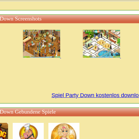
 Down Screenshots
Spiel Party Down kostenlos downl
 Down Gebundene Spiele