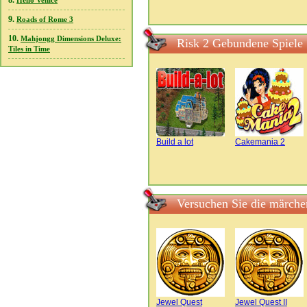
8.
Hello Venice
9.
Roads of Rome 3
10.
Mahjongg Dimensions Deluxe:
Risk 2 Gebundene Spiele
Tiles in Time
Build a lot
Cakemania 2
Versuchen Sie die märchen
Jewel Quest
Jewel Quest II