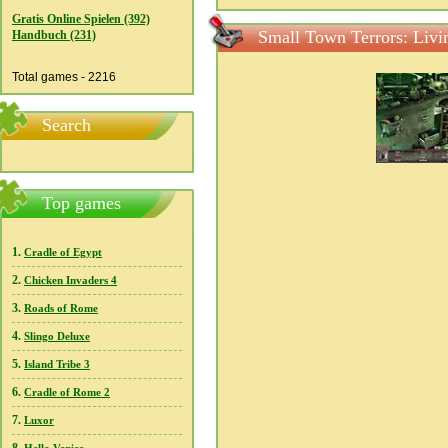
Gratis Online Spielen (392)
Small Town Terrors: Livi
Handbuch (231)
Total games - 2216
Search
Top games
1.
Cradle of Egypt
2.
Chicken Invaders 4
3.
Roads of Rome
4.
Slingo Deluxe
5.
Island Tribe 3
6.
Cradle of Rome 2
7.
Luxor