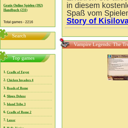
in diesem kosten
Gratis Online Spielen (392)
Handbuch (231)
Spaß vom Spiele
Story of Kisilov
Total games - 2216
Search
Vampire Legends: The Tru
Top games
1.
Cradle of Egypt
2.
Chicken Invaders 4
3.
Roads of Rome
4.
Slingo Deluxe
5.
Island Tribe 3
6.
Cradle of Rome 2
7.
Luxor