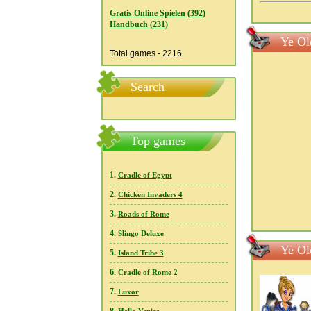
Gratis Online Spielen (392)
Handbuch (231)
Ye Ol
Total games - 2216
Search
Top games
1.
Cradle of Egypt
2.
Chicken Invaders 4
3.
Roads of Rome
4.
Slingo Deluxe
Ye Ol
5.
Island Tribe 3
6.
Cradle of Rome 2
7.
Luxor