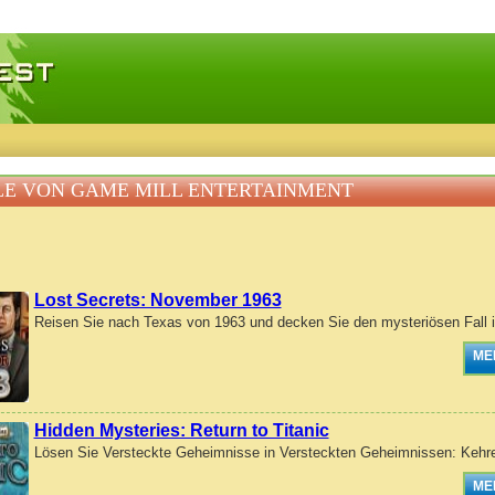
-Spiele, kostenlose Mini-Spiele online
LE VON GAME MILL ENTERTAINMENT
Lost Secrets: November 1963
Reisen Sie nach Texas von 1963 und decken Sie den mysteriösen Fall i
ME
Hidden Mysteries: Return to Titanic
Lösen Sie Versteckte Geheimnisse in Versteckten Geheimnissen: Kehren
ME