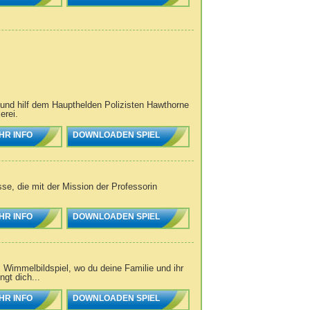
und hilf dem Haupthelden Polizisten Hawthorne
erei.
HR INFO
DOWNLOADEN SPIEL
se, die mit der Mission der Professorin
HR INFO
DOWNLOADEN SPIEL
 Wimmelbildspiel, wo du deine Familie und ihr
gt dich...
HR INFO
DOWNLOADEN SPIEL