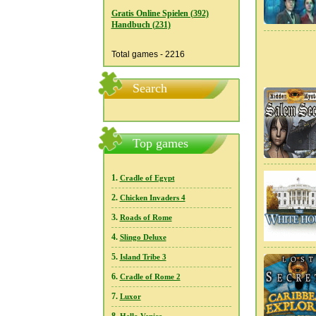
Gratis Online Spielen (392)
Handbuch (231)
Total games - 2216
Search
Top games
1.
Cradle of Egypt
2.
Chicken Invaders 4
3.
Roads of Rome
4.
Slingo Deluxe
5.
Island Tribe 3
6.
Cradle of Rome 2
7.
Luxor