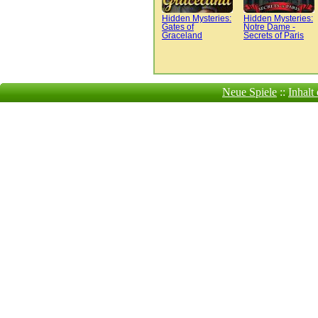
Hidden Mysteries:
Hidden Mysteries:
Gates of
Notre Dame -
Graceland
Secrets of Paris
Neue Spiele
::
Inhalt