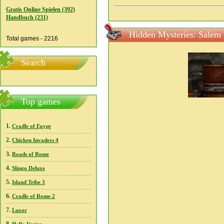
Gratis Online Spielen (392)
Handbuch (231)
Hidden Mysteries: Salem 
Total games - 2216
Search
Top games
1.
Cradle of Egypt
2.
Chicken Invaders 4
3.
Roads of Rome
4.
Slingo Deluxe
5.
Island Tribe 3
6.
Cradle of Rome 2
7.
Luxor