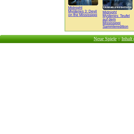
Midnight
Mysteries 3: Devil
Midnight
on the Mississippi
Mysteries: Teufel
auf dem
Mississippi
Sammleredition
Neue Spiele
::
Inhalt