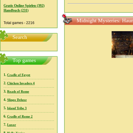
Gratis Online Spielen (392)
Handbuch (231)
Midnight Mysteries: Haun
Total games - 2216
Search
Top games
1.
Cradle of Egypt
2.
Chicken Invaders 4
3.
Roads of Rome
4.
Slingo Deluxe
5.
Island Tribe 3
6.
Cradle of Rome 2
7.
Luxor