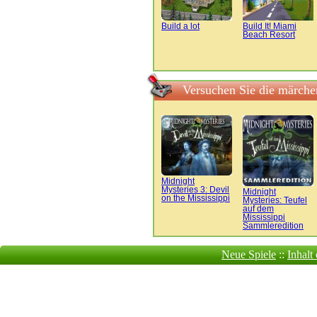
Build a lot
Build It! Miami
Beach Resort
Versuchen Sie die märchen
Midnight
Mysteries 3: Devil
Midnight
on the Mississippi
Mysteries: Teufel
auf dem
Mississippi
Sammleredition
Neue Spiele
::
Inhalt