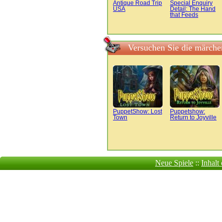
Antique Road Trip
Special Enquiry
USA
Detail: The Hand
that Feeds
Versuchen Sie die märche
PuppetShow: Lost
Puppetshow:
Town
Return to Joyville
Neue Spiele
::
Inhalt