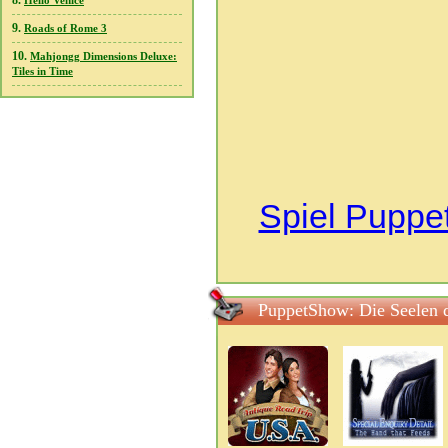
8.
Hello Venice
9.
Roads of Rome 3
10.
Mahjongg Dimensions Deluxe:
Tiles in Time
Spiel Puppe
PuppetShow: Die Seelen 