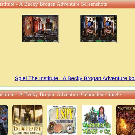
nstitute - A Becky Brogan Adventure Screenshots
Spiel The Institute - A Becky Brogan Adventure k
nstitute - A Becky Brogan Adventure Gebundene Spiele