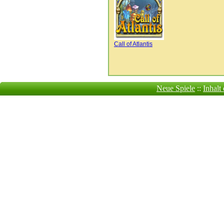
Call of Atlantis
Neue Spiele
::
Inhalt