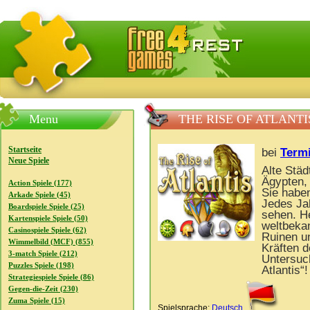
FreeGames4Rrest - Gratis-Download-Spiele, kostenlose Mi
Menu
THE RISE OF ATLANTI
Startseite
bei
Termi
Neue Spiele
Alte Stä
Ägypten,
Action Spiele (177)
Sie habe
Arkade Spiele (45)
Jedes Jah
Boardspiele Spiele (25)
sehen. H
Kartenspiele Spiele (50)
weltbeka
Casinospiele Spiele (62)
Ruinen u
Wimmelbild (MCF) (855)
Kräften d
3-match Spiele (212)
Untersuch
Puzzles Spiele (198)
Atlantis“!
Strategiespiele Spiele (86)
Gegen-die-Zeit (230)
Zuma Spiele (15)
Spielsprache:
Deutsch