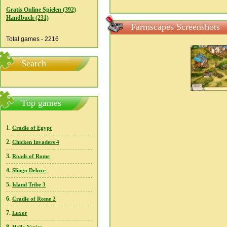
Gratis Online Spielen (392)
Handbuch (231)
Farmscapes Screenshots
Total games - 2216
Search
Top games
1.
Cradle of Egypt
2.
Chicken Invaders 4
3.
Roads of Rome
4.
Slingo Deluxe
5.
Island Tribe 3
6.
Cradle of Rome 2
7.
Luxor