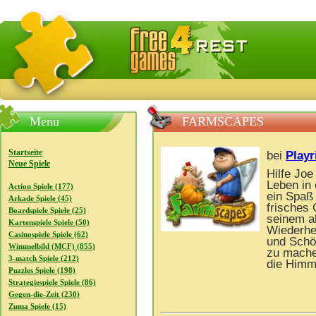
FreeGames4Rrest - Gratis-Download-Spiele, kostenlose Mi
Menu
FARMSCAPES
Startseite
bei
Playr
Neue Spiele
Hilfe Joe
Leben in
Action Spiele (177)
ein Spaß
Arkade Spiele (45)
frisches 
Boardspiele Spiele (25)
seinem al
Kartenspiele Spiele (50)
Wiederher
Casinospiele Spiele (62)
und Schö
Wimmelbild (MCF) (855)
zu mache
3-match Spiele (212)
die Himm
Puzzles Spiele (198)
Strategiespiele Spiele (86)
Gegen-die-Zeit (230)
Zuma Spiele (15)