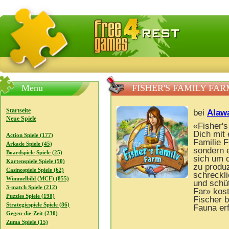
FreeGames4Rrest - Gratis-Download-Spiele, kostenlose Mi
Menu
FISHER'S FAMILY FAR
Startseite
bei
Alaw
Neue Spiele
«Fisher's
Dich mit 
Action Spiele (177)
Familie F
Arkade Spiele (45)
sondern 
Boardspiele Spiele (25)
sich um d
Kartenspiele Spiele (50)
zu produz
Casinospiele Spiele (62)
schreckli
Wimmelbild (MCF) (855)
und schü
3-match Spiele (212)
Far» kost
Puzzles Spiele (198)
Fischer b
Strategiespiele Spiele (86)
Fauna er
Gegen-die-Zeit (230)
Zuma Spiele (15)