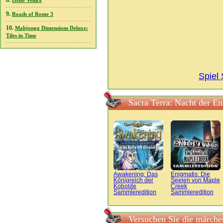
8.
Hello Venice
9.
Roads of Rome 3
10.
Mahjongg Dimensions Deluxe:
Tiles in Time
Spiel
Sacra Terra: Nacht der E
Awakening: Das
Enigmatis: Die
Königreich der
Seelen von Maple
Kobolde
Creek
Sammleredition
Sammleredition
Versuchen Sie die märchen