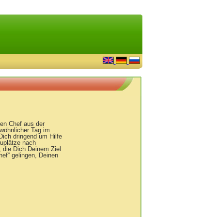
en Chef aus der
ewöhnlicher Tag im
Dich dringend um Hilfe
auplätze nach
 die Dich Deinem Ziel
ef“ gelingen, Deinen