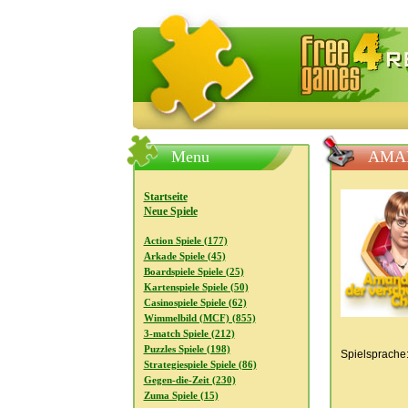
FreeGames4Rrest - Gratis-Download
Menu
AMA
Startseite
Neue Spiele
Action Spiele (177)
Arkade Spiele (45)
Boardspiele Spiele (25)
Kartenspiele Spiele (50)
Casinospiele Spiele (62)
Wimmelbild (MCF) (855)
3-match Spiele (212)
Puzzles Spiele (198)
Spielsprache
Strategiespiele Spiele (86)
Gegen-die-Zeit (230)
Zuma Spiele (15)