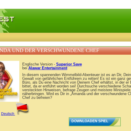
-Spiele, kostenlose Mini-Spiele online
NDA UND DER VERSCHWUNDENE CHEF
Englische Version -
Superior Save
bei
Alawar Entertainment
In diesem spannenden Wimmelbild-Abenteuer ist es an Dir, Dein
Gewalt von gefährlichen Entführern zu retten! Es ist ein ganz g
Büro, als Du eine Nachricht von Deinem Chef erhältst, in der er 
bittet, da er entführt worden sei! Durchsuche verschiedene Sch
versteckten Hinweisen, befrage Zeugen und meistere Minispiele,
näherbringen. Wird es Dir in „Amanda und der verschwundene Ch
Chef zu befreien?
:
Deutsch
DOWNLOADEN SPIEL